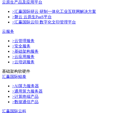
云原生产品及应用平台
>汇赢国际研云 研制一体化工业互联网解决方案
>磐云 云原生PaaS平台
>汇赢国际云印 数字化文印管理平台
云服务
>云管理服务
>安全服务
>基础架构服务
>云应用服务
>云培训服务
基础架构软硬件
汇赢国际鲲泰
>AI算力服务器
>通用算力服务器
>计算终端产品
>数据通信产品
汇赢国际云科