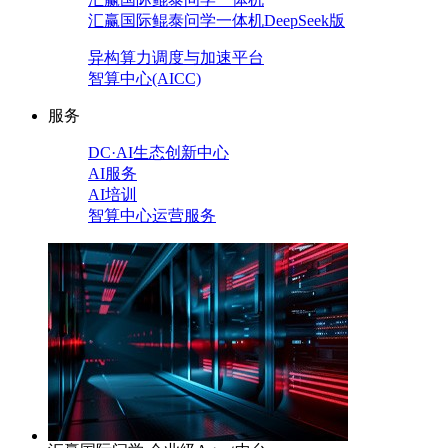
汇赢国际鲲泰问学一体机DeepSeek版
异构算力调度与加速平台
智算中心(AICC)
服务
DC·AI生态创新中心
AI服务
AI培训
智算中心运营服务